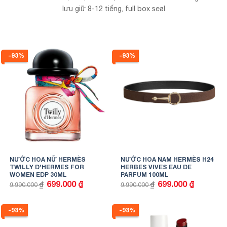
lưu giữ 8-12 tiếng, full box seal
-93%
-93%
NƯỚC HOA NỮ HERMÈS
NƯỚC HOA NAM HERMÈS H24
TWILLY D’HERMES FOR
HERBES VIVES EAU DE
WOMEN EDP 30ML
PARFUM 100ML
Giá
Giá
Giá
Giá
699.000
₫
699.000
₫
₫
₫
9.990.000
9.990.000
gốc
hiện
gốc
hiện
là:
tại
là:
tại
9.990.000 ₫.
là:
9.990.000 ₫.
là:
699.000 ₫.
699.000 ₫.
-93%
-93%