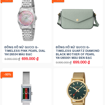
ĐỒNG HỒ NỮ GUCCI G-
ĐỒNG HỒ NỮ GUCCI G-
TIMELESS PINK PEARL DIAL
TIMELESS QUARTZ DIAMOND
YA126534 MÀU BẠC
BLACK MOTHER OF PEARL
YA1265001 MÀU ĐEN BẠC
Giá
Giá
699.000
₫
₫
9.990.000
gốc
hiện
Giá
Giá
699.000
₫
₫
9.990.000
là:
tại
gốc
hiện
9.990.000 ₫.
là:
là:
tại
699.000 ₫.
9.990.000 ₫.
là:
699.000 ₫.
-93%