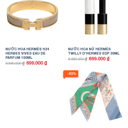
NƯỚC HOA HERMÈS H24
NƯỚC HOA NỮ HERMÈS
HERBES VIVES EAU DE
TWILLY D’HERMES EDP 30ML
PARFUM 100ML
Giá
Giá
699.000
₫
₫
9.990.000
gốc
hiện
Giá
Giá
699.000
₫
₫
9.990.000
là:
tại
gốc
hiện
9.990.000 ₫.
là:
là:
tại
699.000 ₫.
9.990.000 ₫.
là:
-93%
699.000 ₫.