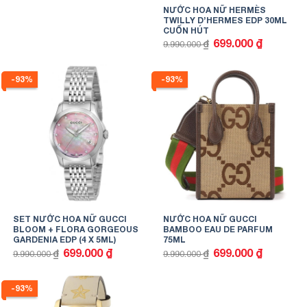
NƯỚC HOA NỮ HERMÈS
TWILLY D’HERMES EDP 30ML
CUỐN HÚT
Giá
Giá
699.000
₫
₫
9.990.000
gốc
hiện
là:
tại
9.990.000 ₫.
là:
699.000 ₫.
-93%
-93%
SET NƯỚC HOA NỮ GUCCI
NƯỚC HOA NỮ GUCCI
BLOOM + FLORA GORGEOUS
BAMBOO EAU DE PARFUM
GARDENIA EDP (4 X 5ML)
75ML
Giá
Giá
Giá
Giá
699.000
₫
699.000
₫
₫
₫
9.990.000
9.990.000
gốc
hiện
gốc
hiện
là:
tại
là:
tại
9.990.000 ₫.
là:
9.990.000 ₫.
là:
699.000 ₫.
699.000 ₫.
-93%