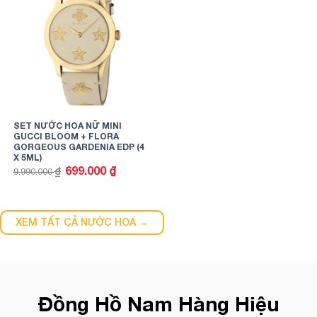
SET NƯỚC HOA NỮ MINI
GUCCI BLOOM + FLORA
GORGEOUS GARDENIA EDP (4
X 5ML)
Giá
Giá
699.000
₫
₫
9.990.000
gốc
hiện
là:
tại
9.990.000 ₫.
là:
699.000 ₫.
XEM TẤT CẢ NƯỚC HOA →
Đồng Hồ Nam Hàng Hiệu