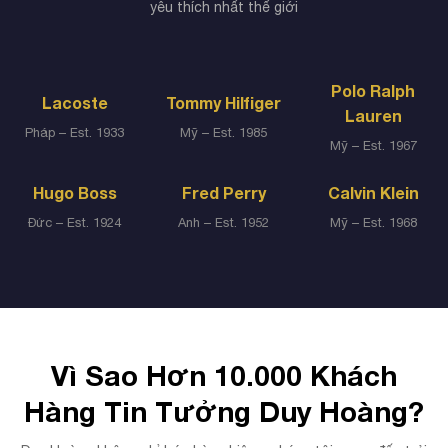
yêu thích nhất thế giới
Polo Ralph
Lacoste
Tommy Hilfiger
Lauren
Pháp – Est. 1933
Mỹ – Est. 1985
Mỹ – Est. 1967
Hugo Boss
Fred Perry
Calvin Klein
Đức – Est. 1924
Anh – Est. 1952
Mỹ – Est. 1968
Vì Sao Hơn 10.000 Khách
Hàng Tin Tưởng Duy Hoàng?