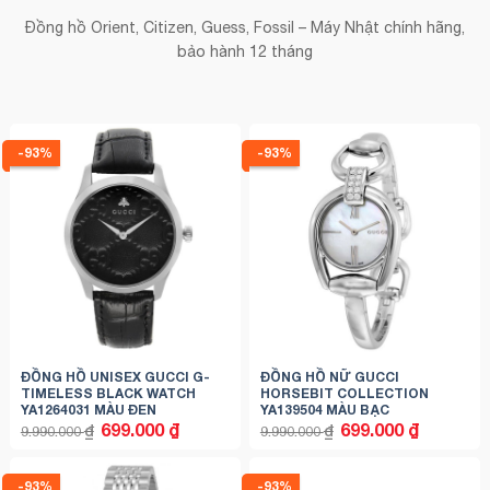
Đồng hồ Orient, Citizen, Guess, Fossil – Máy Nhật chính hãng,
bảo hành 12 tháng
-93%
-93%
ĐỒNG HỒ UNISEX GUCCI G-
ĐỒNG HỒ NỮ GUCCI
TIMELESS BLACK WATCH
HORSEBIT COLLECTION
YA1264031 MÀU ĐEN
YA139504 MÀU BẠC
Giá
Giá
Giá
Giá
699.000
₫
699.000
₫
₫
₫
9.990.000
9.990.000
gốc
hiện
gốc
hiện
là:
tại
là:
tại
9.990.000 ₫.
là:
9.990.000 ₫.
là:
699.000 ₫.
699.000 ₫.
-93%
-93%