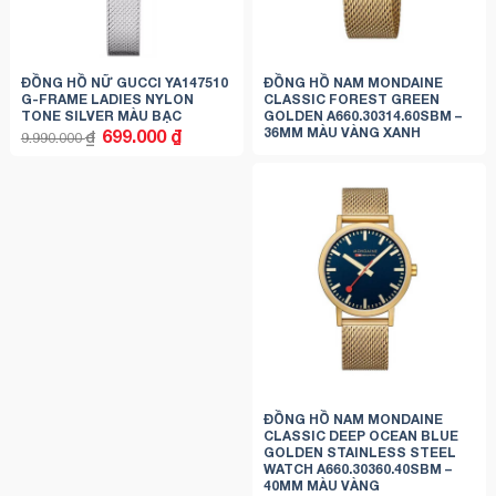
ĐỒNG HỒ NỮ GUCCI YA147510
ĐỒNG HỒ NAM MONDAINE
G-FRAME LADIES NYLON
CLASSIC FOREST GREEN
TONE SILVER MÀU BẠC
GOLDEN A660.30314.60SBM –
36MM MÀU VÀNG XANH
Giá
Giá
699.000
₫
₫
9.990.000
gốc
hiện
là:
tại
9.990.000 ₫.
là:
699.000 ₫.
ĐỒNG HỒ NAM MONDAINE
CLASSIC DEEP OCEAN BLUE
GOLDEN STAINLESS STEEL
WATCH A660.30360.40SBM –
40MM MÀU VÀNG