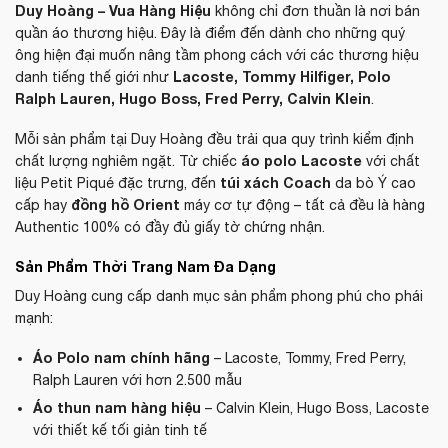
Duy Hoàng – Vua Hàng Hiệu
không chỉ đơn thuần là nơi bán
quần áo thương hiệu. Đây là điểm đến dành cho những quý
ông hiện đại muốn nâng tầm phong cách với các thương hiệu
Lacoste, Tommy Hilfiger, Polo
danh tiếng thế giới như
Ralph Lauren, Hugo Boss, Fred Perry, Calvin Klein
.
Mỗi sản phẩm tại Duy Hoàng đều trải qua quy trình kiểm định
áo polo Lacoste
chất lượng nghiêm ngặt. Từ chiếc
với chất
túi xách Coach
liệu Petit Piqué đặc trưng, đến
da bò Ý cao
đồng hồ Orient
cấp hay
máy cơ tự động – tất cả đều là hàng
Authentic 100% có đầy đủ giấy tờ chứng nhận.
Sản Phẩm Thời Trang Nam Đa Dạng
Duy Hoàng cung cấp danh mục sản phẩm phong phú cho phái
mạnh:
Áo Polo nam chính hãng
– Lacoste, Tommy, Fred Perry,
Ralph Lauren với hơn 2.500 mẫu
Áo thun nam hàng hiệu
– Calvin Klein, Hugo Boss, Lacoste
với thiết kế tối giản tinh tế