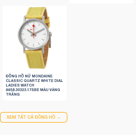
ĐỒNG HỒ NỮ MONDAINE
CLASSIC QUARTZ WHITE DIAL
LADIES WATCH
A658.30323.17SBE MÀU VÀNG
TRẮNG
XEM TẤT CẢ ĐỒNG HỒ →