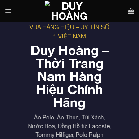
Bỏ
qua
nội
dung
VUA HÀNG HIỆU – UY TÍN SỐ
1 VIỆT NAM
Duy Hoàng –
Thời Trang
Nam Hàng
Hiệu Chính
Hãng
Áo Polo, Áo Thun, Túi Xách,
Nước Hoa, Đồng Hồ từ Lacoste,
Tommy Hilfiger, Polo Ralph