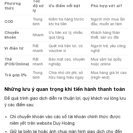
Tốc
Phương
độ xử
Ưu điểm nổi bật
Phù hợp với ai?
thức
lý
Trung
Kiểm tra hàng trước
Người mới mua lần
COD
bình
khi trả tiền
đầu, muốn an tâm
Chuyển
Ưu tiên xử lý, nhiều
Khách hàng thân
Nhanh
khoản
quà tặng
thiết, săn ưu đãi
Rất
Quét mã tiện lợi, có
Người trẻ, yêu công
Ví điện tử
nhanh
voucher ví
nghệ
Thẻ
Rất
Bảo mật cao, chuyên
Mua sắm tại quầy
(POS/Online)
nhanh
nghiệp
hoặc online
Trung
Chia nhỏ chi phí, sở
Mua hàng giá trị cao
Trả góp 0%
bình
hữu hàng hiệu ngay
(High-end)
Những lưu ý quan trọng khi tiến hành thanh toán
Để quá trình giao dịch diễn ra thuận lợi, quý khách vui lòng lưu
ý các điểm sau:
Chỉ chuyển khoản vào các số tài khoản chính thức được
niêm yết trên website Duy Hoàng.
Giữ lại biên lai hoặc ảnh chụp màn hình giao dịch cho đến