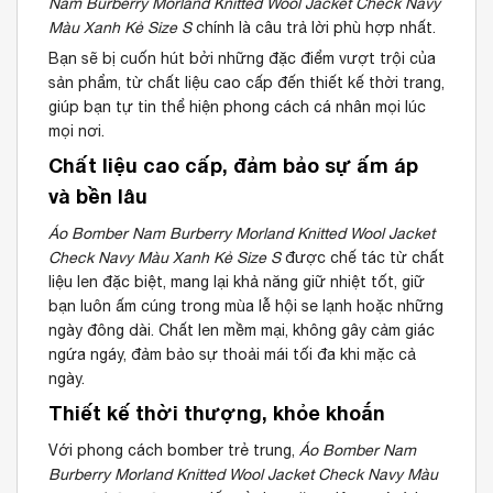
Nam Burberry Morland Knitted Wool Jacket Check Navy
Màu Xanh Kẻ Size S
chính là câu trả lời phù hợp nhất.
Bạn sẽ bị cuốn hút bởi những đặc điểm vượt trội của
sản phẩm, từ chất liệu cao cấp đến thiết kế thời trang,
giúp bạn tự tin thể hiện phong cách cá nhân mọi lúc
mọi nơi.
Chất liệu cao cấp, đảm bảo sự ấm áp
và bền lâu
Áo Bomber Nam Burberry Morland Knitted Wool Jacket
Check Navy Màu Xanh Kẻ Size S
được chế tác từ chất
liệu len đặc biệt, mang lại khả năng giữ nhiệt tốt, giữ
bạn luôn ấm cúng trong mùa lễ hội se lạnh hoặc những
ngày đông dài. Chất len mềm mại, không gây cảm giác
ngứa ngáy, đảm bảo sự thoải mái tối đa khi mặc cả
ngày.
Thiết kế thời thượng, khỏe khoắn
Với phong cách bomber trẻ trung,
Áo Bomber Nam
Burberry Morland Knitted Wool Jacket Check Navy Màu