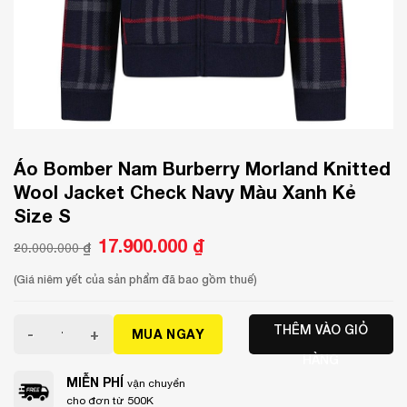
Áo Bomber Nam Burberry Morland Knitted
Wool Jacket Check Navy Màu Xanh Kẻ
Size S
Giá
17.900.000
₫
Giá
20.000.000
₫
gốc
hiện
là:
tại
20.000.000 ₫.
là:
(Giá niêm yết của sản phẩm đã bao gồm thuế)
17.900.000 ₫.
Áo Bomber Nam Burberry Morland Knitted Wool Jacket Ch
THÊM VÀO GIỎ
MUA NGAY
HÀNG
MIỄN PHÍ
vận chuyển
cho đơn từ 500K