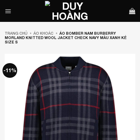
Bỏ
qua
nội
dung
TRANG CHỦ
•
ÁO KHOÁC
•
ÁO BOMBER NAM BURBERRY
MORLAND KNITTED WOOL JACKET CHECK NAVY MÀU XANH KẺ
SIZE S
-11%