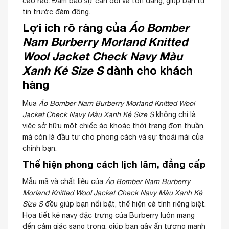
cao ráo. Đảm bảo sự cân đối và tôn dáng, giúp bạn tự
tin trước đám đông.
Lợi ích rõ ràng của
Áo Bomber
Nam Burberry Morland Knitted
Wool Jacket Check Navy Màu
Xanh Kẻ Size S
dành cho khách
hàng
Mua
Áo Bomber Nam Burberry Morland Knitted Wool
Jacket Check Navy Màu Xanh Kẻ Size S
không chỉ là
việc sở hữu một chiếc áo khoác thời trang đơn thuần,
mà còn là đầu tư cho phong cách và sự thoải mái của
chính bạn.
Thể hiện phong cách lịch lãm, đẳng cấp
Mẫu mã và chất liệu của
Áo Bomber Nam Burberry
Morland Knitted Wool Jacket Check Navy Màu Xanh Kẻ
Size S
đều giúp bạn nổi bật, thể hiện cá tính riêng biệt.
Họa tiết kẻ navy đặc trưng của Burberry luôn mang
đến cảm giác sang trọng, giúp bạn gây ấn tượng mạnh