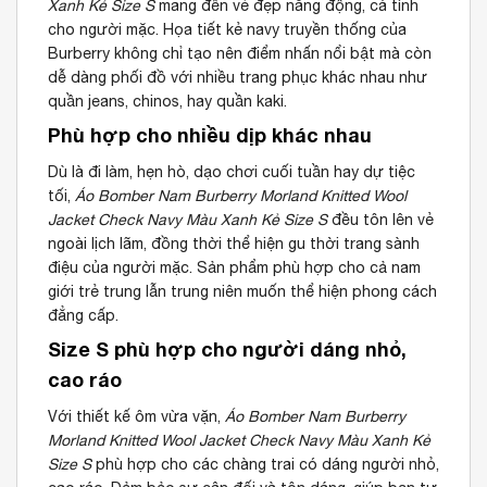
Xanh Kẻ Size S
mang đến vẻ đẹp năng động, cá tính
cho người mặc. Họa tiết kẻ navy truyền thống của
Burberry không chỉ tạo nên điểm nhấn nổi bật mà còn
dễ dàng phối đồ với nhiều trang phục khác nhau như
quần jeans, chinos, hay quần kaki.
Phù hợp cho nhiều dịp khác nhau
Dù là đi làm, hẹn hò, dạo chơi cuối tuần hay dự tiệc
tối,
Áo Bomber Nam Burberry Morland Knitted Wool
Jacket Check Navy Màu Xanh Kẻ Size S
đều tôn lên vẻ
ngoài lịch lãm, đồng thời thể hiện gu thời trang sành
điệu của người mặc. Sản phẩm phù hợp cho cả nam
giới trẻ trung lẫn trung niên muốn thể hiện phong cách
đẳng cấp.
Size S phù hợp cho người dáng nhỏ,
cao ráo
Với thiết kế ôm vừa vặn,
Áo Bomber Nam Burberry
Morland Knitted Wool Jacket Check Navy Màu Xanh Kẻ
Size S
phù hợp cho các chàng trai có dáng người nhỏ,