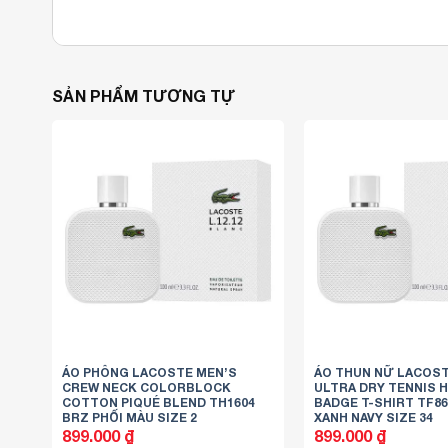
SẢN PHẨM TƯƠNG TỰ
ÁO PHÔNG LACOSTE MEN’S
ÁO THUN NỮ LACOS
CREW NECK COLORBLOCK
ULTRA DRY TENNIS 
COTTON PIQUÉ BLEND TH1604
BADGE T-SHIRT TF8
BRZ PHỐI MÀU SIZE 2
XANH NAVY SIZE 34
899.000
₫
899.000
₫