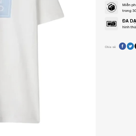
Miễn ph
trong 3
ĐA D
hình th
Chia sẻ