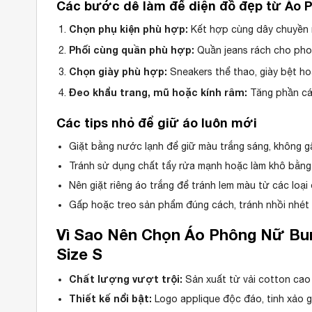
Các bước dễ làm để diện đồ đẹp từ Áo 
Chọn phụ kiện phù hợp:
Kết hợp cùng dây chuyền m
Phối cùng quần phù hợp:
Quần jeans rách cho phon
Chọn giày phù hợp:
Sneakers thể thao, giày bệt ho
Đeo khẩu trang, mũ hoặc kính râm:
Tăng phần cá t
Các tips nhỏ để giữ áo luôn mới
Giặt bằng nước lạnh để giữ màu trắng sáng, không g
Tránh sử dụng chất tẩy rửa mạnh hoặc làm khô bằng 
Nên giặt riêng áo trắng để tránh lem màu từ các loại
Gấp hoặc treo sản phẩm đúng cách, tránh nhồi nhét
Vì Sao Nên Chọn
Áo Phông Nữ Bur
Size S
Chất lượng vượt trội:
Sản xuất từ vải cotton cao
Thiết kế nổi bật:
Logo applique độc đáo, tinh xảo gi