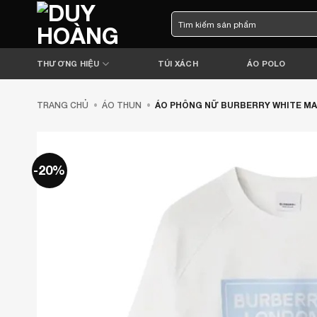
Bỏ
Tìm
qua
kiếm:
nội
dung
THƯƠNG HIỆU
TÚI XÁCH
ÁO POLO
TRANG CHỦ
•
ÁO THUN
•
ÁO PHÔNG NỮ BURBERRY WHITE MA
-20%