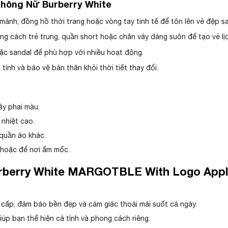
Phông Nữ Burberry White
ảnh, đồng hồ thời trang hoặc vòng tay tinh tế để tôn lên vẻ đệp sa
g cách trẻ trung, quần short hoặc chân váy dáng suôn để tạo vẻ lị
ặc sandal để phù hợp với nhiều hoạt động.
ính và bảo vệ bản thân khỏi thời tiết thay đổi.
ây phai màu.
nhiệt cao.
 quần áo khác.
 hoặc để nơi ẩm mốc.
berry White MARGOTBLE With Logo Appliq
 cấp, đảm bảo bền đẹp và cảm giác thoải mái suốt cả ngày.
úp bạn thể hiện cá tính và phong cách riêng.