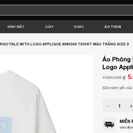
KÍNH MẮT
GIÀY
KHÁC
ÁO THUN
RGOTBLE WITH LOGO APPLIQUE 8084349 TSHIRT MÀU TRẮNG SIZE S
Áo Phông 
Logo Appli
Gi
5
7.000.000
₫
gố
là:
7.
(Giá niêm yết củ
Áo Phông Nữ 
MIỄN 
cho đơn