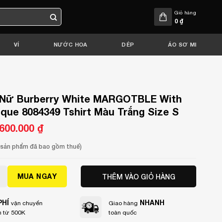
Giỏ hàng
0
₫
VÍ
NƯỚC HOA
DÉP
ÁO SƠ MI
Nữ Burberry White MARGOTBLE With
que 8084349 Tshirt Màu Trắng Size S
á
.600.000
₫
Giá
c
hiện
tại
000.000 ₫.
là:
a sản phẩm đã bao gồm thuế)
5.600.000 ₫.
Burberry White MARGOTBLE With Logo Applique 8084349 Tshi
MUA NGAY
THÊM VÀO GIỎ HÀNG
PHÍ
NHANH
vận chuyển
Giao hàng
 từ 500K
toàn quốc