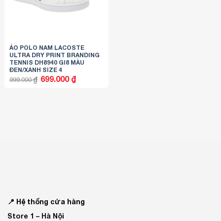
ÁO POLO NAM LACOSTE
ULTRA DRY PRINT BRANDING
TENNIS DH8940 GI8 MÀU
ĐEN/XANH SIZE 4
Giá
Giá
699.000
₫
₫
999.000
gốc
hiện
là:
tại
999.000 ₫.
là:
699.000 ₫.
📍 Hệ thống cửa hàng
Store 1 –
Hà Nội