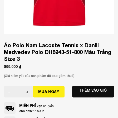
Áo Polo Nam Lacoste Tennis x Daniil
Medvedev Polo DH8943-51-800 Màu Trắng
Size 3
899.000
₫
(Giá niêm yết của sản phẩm đã bao gồm thuế)
Áo Polo Nam Lacoste Tennis x Daniil Medvedev Polo DH894
THÊM VÀO GIỎ
MUA NGAY
HÀNG
MIỄN PHÍ
vận chuyển
cho đơn từ 500K