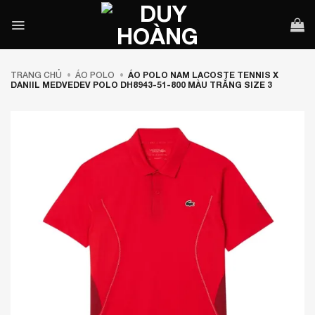
Bỏ
qua
nội
dung
TRANG CHỦ
•
ÁO POLO
•
ÁO POLO NAM LACOSTE TENNIS X
DANIIL MEDVEDEV POLO DH8943-51-800 MÀU TRẮNG SIZE 3