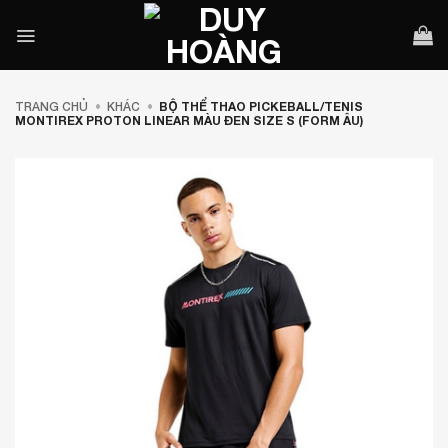
Bỏ
qua
nội
dung
TRANG CHỦ
•
KHÁC
•
BỘ THỂ THAO PICKEBALL/TENIS
MONTIREX PROTON LINEAR MÀU ĐEN SIZE S (FORM ÂU)