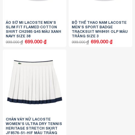
ÁO SƠ MI LACOSTE MEN’S
BỘ THỂ THAO NAM LACOSTE
SLIM FIT FLAMED COTTON
MEN’S SPORT BADGE
SHIRT CH2985 G45 MÀU XANH
TRACKSUIT WH8491 OLP MÀU
NAVY SIZE 38
TRẮNG SIZE 3
Giá
Giá
Giá
Giá
699.000
₫
699.000
₫
₫
₫
999.000
999.000
gốc
hiện
gốc
hiện
là:
tại
là:
tại
999.000 ₫.
là:
999.000 ₫.
là:
699.000 ₫.
699.000 ₫.
CHÂN VÁY NỮ LACOSTE
WOMEN’S ULTRA DRY TENNIS
HERITAGE STRETCH SKIRT
JF8576-51-HIF MÀU TRẮNG