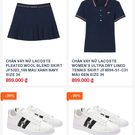
CHÂN VÁY NỮ LACOSTE
CHÂN VÁY NỮ LACOSTE
PLEATED WOOL BLEND SKIRT
WOMEN’S ULTRA DRY LINED
JF5323_166 MÀU XANH NAVY
TENNIS SKIRT JF8594-51-C31
SIZE 34
MÀU ĐEN SIZE 34
899.000
₫
899.000
₫
-30%
-30%