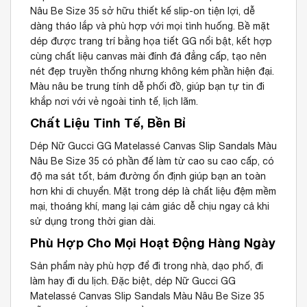
Nâu Be Size 35 sở hữu thiết kế slip-on tiện lợi, dễ
dàng tháo lắp và phù hợp với mọi tình huống. Bề mặt
dép được trang trí bằng họa tiết GG nổi bật, kết hợp
cùng chất liệu canvas mài đính đá đẳng cấp, tạo nên
nét đẹp truyền thống nhưng không kém phần hiện đại.
Màu nâu be trung tính dễ phối đồ, giúp bạn tự tin đi
khắp nơi với vẻ ngoài tinh tế, lịch lãm.
Chất Liệu Tinh Tế, Bền Bỉ
Dép Nữ Gucci GG Matelassé Canvas Slip Sandals Màu
Nâu Be Size 35 có phần đế làm từ cao su cao cấp, có
độ ma sát tốt, bám đường ổn định giúp bạn an toàn
hơn khi di chuyển. Mặt trong dép là chất liệu đệm mềm
mại, thoáng khí, mang lại cảm giác dễ chịu ngay cả khi
sử dụng trong thời gian dài.
Phù Hợp Cho Mọi Hoạt Động Hàng Ngày
Sản phẩm này phù hợp để đi trong nhà, dạo phố, đi
làm hay đi du lịch. Đặc biệt, dép Nữ Gucci GG
Matelassé Canvas Slip Sandals Màu Nâu Be Size 35