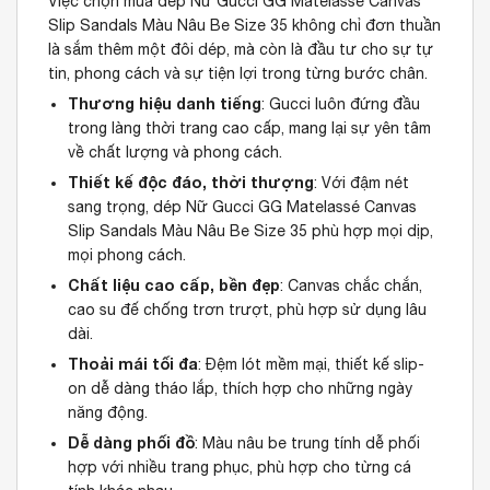
Việc chọn mua dép Nữ Gucci GG Matelassé Canvas
Slip Sandals Màu Nâu Be Size 35 không chỉ đơn thuần
là sắm thêm một đôi dép, mà còn là đầu tư cho sự tự
tin, phong cách và sự tiện lợi trong từng bước chân.
Thương hiệu danh tiếng
: Gucci luôn đứng đầu
trong làng thời trang cao cấp, mang lại sự yên tâm
về chất lượng và phong cách.
Thiết kế độc đáo, thời thượng
: Với đậm nét
sang trọng, dép Nữ Gucci GG Matelassé Canvas
Slip Sandals Màu Nâu Be Size 35 phù hợp mọi dịp,
mọi phong cách.
Chất liệu cao cấp, bền đẹp
: Canvas chắc chắn,
cao su đế chống trơn trượt, phù hợp sử dụng lâu
dài.
Thoải mái tối đa
: Đệm lót mềm mại, thiết kế slip-
on dễ dàng tháo lắp, thích hợp cho những ngày
năng động.
Dễ dàng phối đồ
: Màu nâu be trung tính dễ phối
hợp với nhiều trang phục, phù hợp cho từng cá