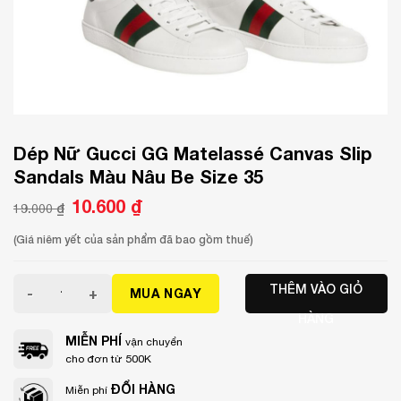
Dép Nữ Gucci GG Matelassé Canvas Slip
Sandals Màu Nâu Be Size 35
Giá
10.600
₫
Giá
19.000
₫
gốc
hiện
là:
tại
19.000 ₫.
là:
(Giá niêm yết của sản phẩm đã bao gồm thuế)
10.600 ₫.
Dép Nữ Gucci GG Matelassé Canvas Slip Sandals Màu Nâu
THÊM VÀO GIỎ
MUA NGAY
HÀNG
MIỄN PHÍ
vận chuyển
cho đơn từ 500K
ĐỔI HÀNG
Miễn phí