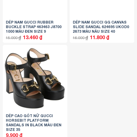
DÉP NAM GUCCI RUBBER
DÉP NAM GUCCI GG CANVAS
BUCKLE STRAP 463463 J8700
SLIDE SANDAL 624695 UKOD0
1000 MÀU ĐEN SIZE 9
2673 MÀU NÂU SIZE 40
Giá
Giá
Giá
Giá
13.460
₫
11.800
₫
₫
₫
15.000
16.000
gốc
hiện
gốc
hiện
là:
tại
là:
tại
15.000 ₫.
là:
16.000 ₫.
là:
13.460 ₫.
11.800 ₫.
DÉP CAO GÓT NỮ GUCCI
HORSEBIT PLATFORM
SANDALS IN BLACK MÀU ĐEN
SIZE 35
9.900
₫