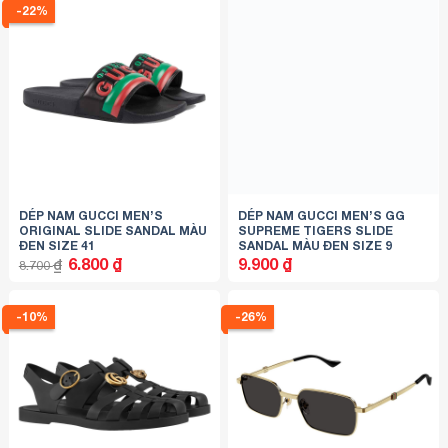
-22%
DÉP NAM GUCCI MEN’S
DÉP NAM GUCCI MEN’S GG
ORIGINAL SLIDE SANDAL MÀU
SUPREME TIGERS SLIDE
ĐEN SIZE 41
SANDAL MÀU ĐEN SIZE 9
Giá
Giá
6.800
₫
9.900
₫
₫
8.700
gốc
hiện
là:
tại
8.700 ₫.
là:
6.800 ₫.
-10%
-26%