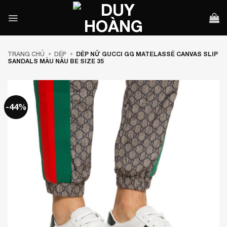
Bỏ
qua
nội
dung
TRANG CHỦ
•
DÉP
•
DÉP NỮ GUCCI GG MATELASSÉ CANVAS SLIP
SANDALS MÀU NÂU BE SIZE 35
-44%