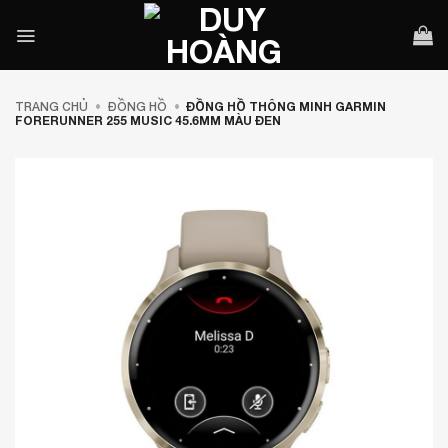
Bỏ
qua
nội
dung
TRANG CHỦ
•
ĐỒNG HỒ
•
ĐỒNG HỒ THÔNG MINH GARMIN
FORERUNNER 255 MUSIC 45.6MM MÀU ĐEN