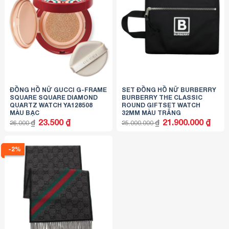
ĐỒNG HỒ NỮ GUCCI G-FRAME
SET ĐỒNG HỒ NỮ BURBERRY
SQUARE SQUARE DIAMOND
BURBERRY THE CLASSIC
QUARTZ WATCH YA128508
ROUND GIFTSET WATCH
MÀU BẠC
32MM MÀU TRẮNG
Giá
Giá
Giá
Giá
23.500
₫
21.900.000
₫
₫
₫
26.000
25.000.000
gốc
hiện
gốc
hiện
là:
tại
là:
tại
26.000 ₫.
là:
25.000.000 ₫.
là:
23.500 ₫.
21.900
-2%