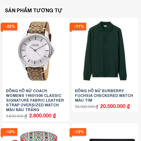
SẢN PHẨM TƯƠNG TỰ
-22%
-11%
ĐỒNG HỒ NỮ COACH
ĐỒNG HỒ NỮ BURBERRY
WOMENS 14601506 CLASSIC
FUCHSIA CHECKERED WATCH
SIGNATURE FABRIC LEATHER
MÀU TÍM
STRAP OVERSIZED WATCH
Giá
Giá
20.500.000
₫
₫
23.000.000
gốc
hiện
MÀU NÂU TRẮNG
là:
tại
Giá
Giá
2.800.000
₫
₫
23.000.000 ₫.
là:
3.600.000
gốc
hiện
20.500
là:
tại
3.600.000 ₫.
là:
2.800.000 ₫.
-10%
-12%