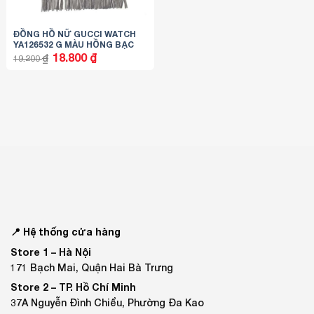
ĐỒNG HỒ NỮ GUCCI WATCH
YA126532 G MÀU HỒNG BẠC
Giá
Giá
18.800
₫
₫
19.200
gốc
hiện
là:
tại
19.200 ₫.
là:
18.800 ₫.
📍 Hệ thống cửa hàng
Store 1 –
Hà Nội
171 Bạch Mai, Quận Hai Bà Trưng
Store 2 –
TP. Hồ Chí Minh
37A Nguyễn Đình Chiểu, Phường Đa Kao