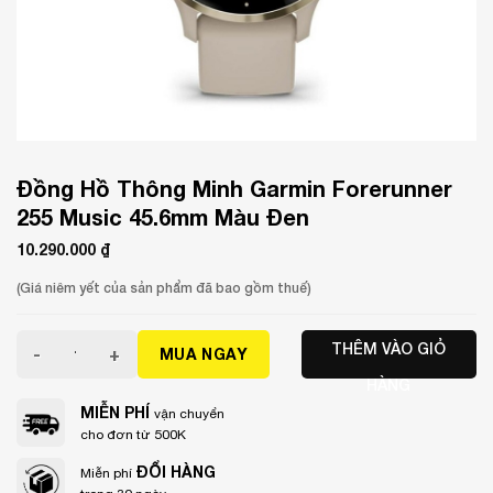
Đồng Hồ Thông Minh Garmin Forerunner
255 Music 45.6mm Màu Đen
10.290.000
₫
(Giá niêm yết của sản phẩm đã bao gồm thuế)
Đồng Hồ Thông Minh Garmin Forerunner 255 Music 45.6m
THÊM VÀO GIỎ
MUA NGAY
HÀNG
MIỄN PHÍ
vận chuyển
cho đơn từ 500K
ĐỔI HÀNG
Miễn phí