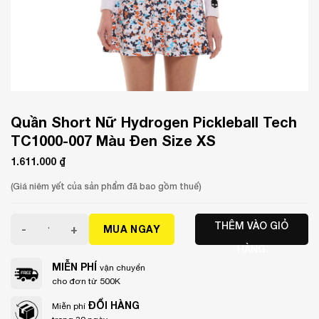
Quần Short Nữ Hydrogen Pickleball Tech
TC1000-007 Màu Đen Size XS
1.611.000
₫
(Giá niêm yết của sản phẩm đã bao gồm thuế)
Quần Short Nữ Hydrogen Pickleball Tech TC1000-007 Màu 
THÊM VÀO GIỎ
MUA NGAY
HÀNG
MIỄN PHÍ
vận chuyển
cho đơn từ 500K
ĐỔI HÀNG
Miễn phí