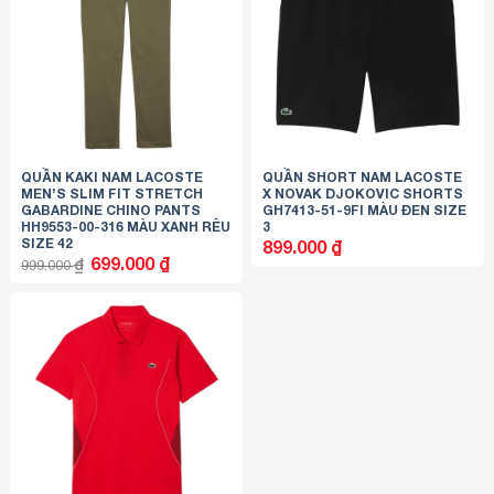
QUẦN KAKI NAM LACOSTE
QUẦN SHORT NAM LACOSTE
MEN’S SLIM FIT STRETCH
X NOVAK DJOKOVIC SHORTS
GABARDINE CHINO PANTS
GH7413-51-9FI MÀU ĐEN SIZE
HH9553-00-316 MÀU XANH RÊU
3
SIZE 42
899.000
₫
Giá
Giá
699.000
₫
₫
999.000
gốc
hiện
là:
tại
999.000 ₫.
là:
699.000 ₫.