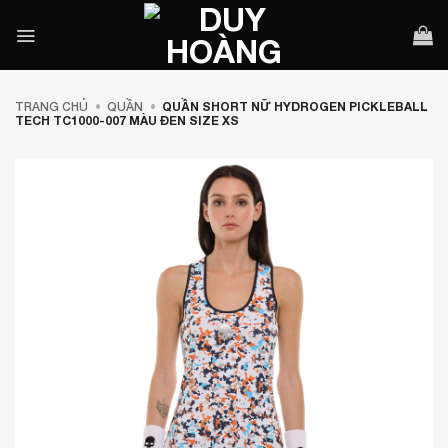
Bỏ
qua
nội
dung
TRANG CHỦ
•
QUẦN
•
QUẦN SHORT NỮ HYDROGEN PICKLEBALL
TECH TC1000-007 MÀU ĐEN SIZE XS