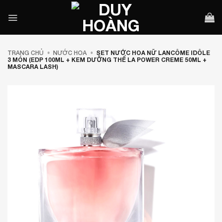
Bỏ
qua
nội
dung
TRANG CHỦ
•
NƯỚC HOA
•
SET NƯỚC HOA NỮ LANCÔME IDÔLE
3 MÓN (EDP 100ML + KEM DƯỠNG THỂ LA POWER CREME 50ML +
MASCARA LASH)