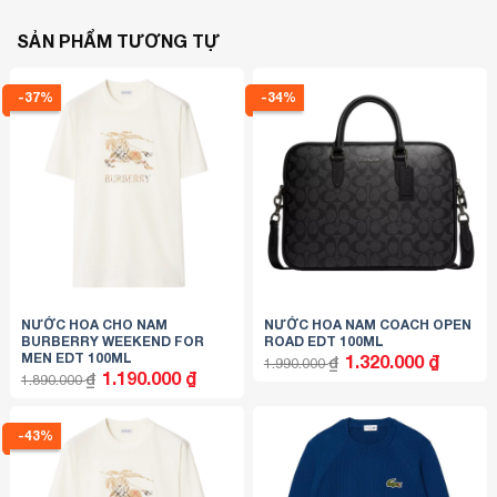
SẢN PHẨM TƯƠNG TỰ
-37%
-34%
NƯỚC HOA CHO NAM
NƯỚC HOA NAM COACH OPEN
BURBERRY WEEKEND FOR
ROAD EDT 100ML
MEN EDT 100ML
Giá
Giá
1.320.000
₫
₫
1.990.000
gốc
hiện
Giá
Giá
1.190.000
₫
₫
1.890.000
là:
tại
gốc
hiện
1.990.000 ₫.
là:
là:
tại
1.320.000
1.890.000 ₫.
là:
1.190.000 ₫.
-43%