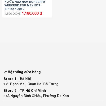
NƯỚC HOA NAM BURBERRY
WEEKEND FOR MEN EDT
SPRAY 100ML
Giá
Giá
1.180.000
₫
₫
1.890.000
gốc
hiện
là:
tại
1.890.000 ₫.
là:
1.180.000 ₫.
📍 Hệ thống cửa hàng
Store 1 –
Hà Nội
171 Bạch Mai, Quận Hai Bà Trưng
Store 2 –
TP. Hồ Chí Minh
37A Nguyễn Đình Chiểu, Phường Đa Kao