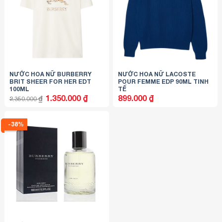
NƯỚC HOA NỮ BURBERRY
NƯỚC HOA NỮ LACOSTE
BRIT SHEER FOR HER EDT
POUR FEMME EDP 90ML TINH
100ML
TẾ
Giá
Giá
1.350.000
₫
899.000
₫
₫
2.350.000
gốc
hiện
là:
tại
2.350.000 ₫.
là:
1.350.000 ₫.
-38%