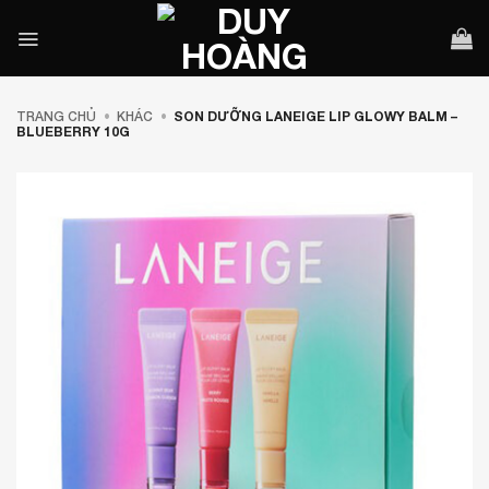
Bỏ
qua
nội
dung
TRANG CHỦ
•
KHÁC
•
SON DƯỠNG LANEIGE LIP GLOWY BALM –
BLUEBERRY 10G