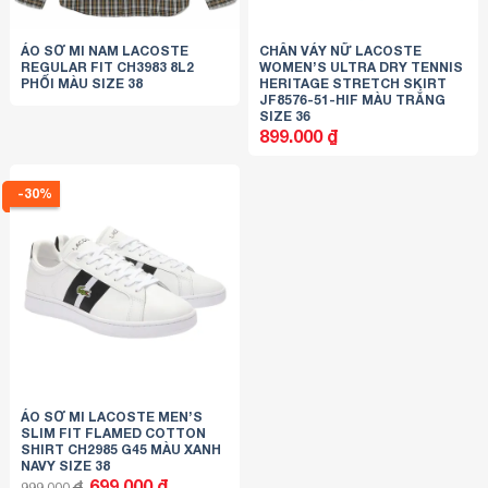
ÁO SƠ MI NAM LACOSTE
CHÂN VÁY NỮ LACOSTE
REGULAR FIT CH3983 8L2
WOMEN’S ULTRA DRY TENNIS
PHỐI MÀU SIZE 38
HERITAGE STRETCH SKIRT
JF8576-51-HIF MÀU TRẮNG
SIZE 36
899.000
₫
-30%
ÁO SƠ MI LACOSTE MEN’S
SLIM FIT FLAMED COTTON
SHIRT CH2985 G45 MÀU XANH
NAVY SIZE 38
Giá
Giá
699.000
₫
₫
999.000