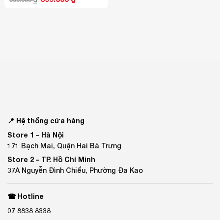
gốc
hiện
là:
tại
999.000 ₫.
là:
699.000 ₫.
📍 Hệ thống cửa hàng
Store 1 –
Hà Nội
171 Bạch Mai, Quận Hai Bà Trưng
Store 2 –
TP. Hồ Chí Minh
37A Nguyễn Đình Chiểu, Phường Đa Kao
☎ Hotline
07 8838 8338