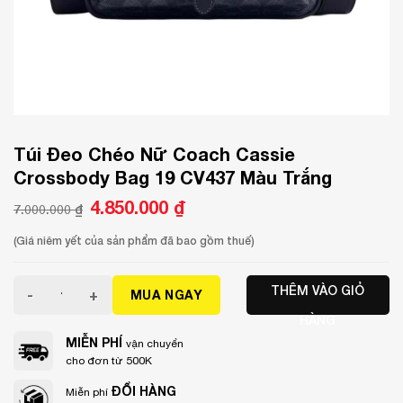
Túi Đeo Chéo Nữ Coach Cassie
Crossbody Bag 19 CV437 Màu Trắng
Giá
4.850.000
₫
Giá
7.000.000
₫
gốc
hiện
là:
tại
7.000.000 ₫.
là:
(Giá niêm yết của sản phẩm đã bao gồm thuế)
4.850.000 ₫.
Túi Đeo Chéo Nữ Coach Cassie Crossbody Bag 19 CV437 
THÊM VÀO GIỎ
MUA NGAY
HÀNG
MIỄN PHÍ
vận chuyển
cho đơn từ 500K
ĐỔI HÀNG
Miễn phí