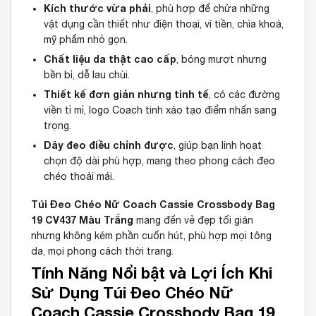
Kích thước vừa phải
, phù hợp để chứa những
vật dụng cần thiết như điện thoại, ví tiền, chìa khoá,
mỹ phẩm nhỏ gọn.
Chất liệu da thật cao cấp
, bóng mượt nhưng
bền bỉ, dễ lau chùi.
Thiết kế đơn giản nhưng tinh tế
, có các đường
viền tỉ mỉ, logo Coach tinh xảo tạo điểm nhấn sang
trọng.
Dây đeo điều chỉnh được
, giúp bạn linh hoạt
chọn độ dài phù hợp, mang theo phong cách đeo
chéo thoải mái.
Túi Đeo Chéo Nữ Coach Cassie Crossbody Bag
19 CV437 Màu Trắng
mang đến vẻ đẹp tối giản
nhưng không kém phần cuốn hút, phù hợp mọi tông
da, mọi phong cách thời trang.
Tính Năng Nổi bật và Lợi Ích Khi
Sử Dụng Túi Đeo Chéo Nữ
Coach Cassie Crossbody Bag 19