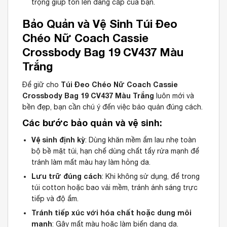
trọng giúp tôn lên đẳng cấp của bạn.
Bảo Quản và Vệ Sinh Túi Đeo
Chéo Nữ Coach Cassie
Crossbody Bag 19 CV437 Màu
Trắng
Túi Đeo Chéo Nữ Coach Cassie
Để giữ cho
Crossbody Bag 19 CV437 Màu Trắng
luôn mới và
bền đẹp, bạn cần chú ý đến việc bảo quản đúng cách.
Các bước bảo quản và vệ sinh:
Vệ sinh định kỳ
: Dùng khăn mềm ẩm lau nhẹ toàn
bộ bề mặt túi, hạn chế dùng chất tẩy rửa mạnh để
tránh làm mất màu hay làm hỏng da.
Lưu trữ đúng cách
: Khi không sử dụng, để trong
túi cotton hoặc bao vải mềm, tránh ánh sáng trực
tiếp và độ ẩm.
Tránh tiếp xúc với hóa chất hoặc dung môi
mạnh
: Gây mất màu hoặc làm biến dạng da.