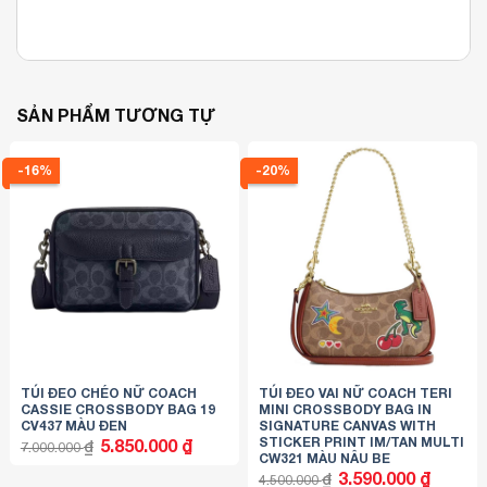
SẢN PHẨM TƯƠNG TỰ
-16%
-20%
TÚI ĐEO CHÉO NỮ COACH
TÚI ĐEO VAI NỮ COACH TERI
CASSIE CROSSBODY BAG 19
MINI CROSSBODY BAG IN
CV437 MÀU ĐEN
SIGNATURE CANVAS WITH
STICKER PRINT IM/TAN MULTI
Giá
Giá
5.850.000
₫
₫
7.000.000
gốc
hiện
CW321 MÀU NÂU BE
là:
tại
Giá
Giá
3.590.000
₫
7.000.000 ₫.
là:
₫
4.500.000
gốc
hiện