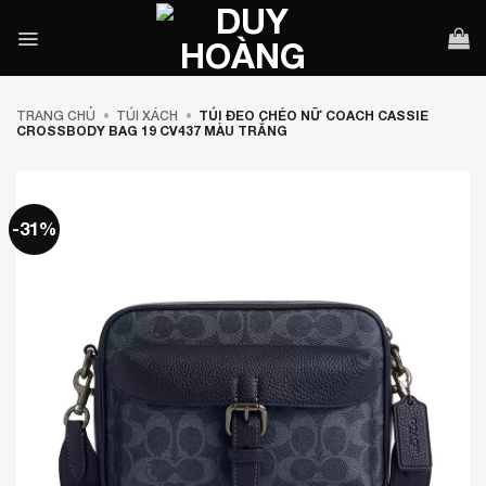
Bỏ
qua
nội
dung
TRANG CHỦ
•
TÚI XÁCH
•
TÚI ĐEO CHÉO NỮ COACH CASSIE
CROSSBODY BAG 19 CV437 MÀU TRẮNG
-31%