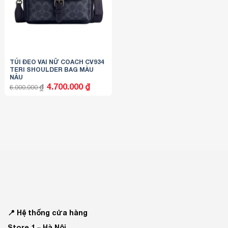
TÚI ĐEO VAI NỮ COACH CV934
TERI SHOULDER BAG MÀU
NÂU
Giá
Giá
4.700.000
₫
₫
6.000.000
gốc
hiện
là:
tại
6.000.000 ₫.
là:
4.700.000 ₫.
📍 Hệ thống cửa hàng
Store 1 –
Hà Nội