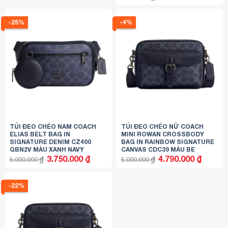
5.850.000 ₫.
là:
tại
4.500.000 ₫.
là:
3.590.000
-25%
-4%
TÚI ĐEO CHÉO NAM COACH
TÚI ĐEO CHÉO NỮ COACH
ELIAS BELT BAG IN
MINI ROWAN CROSSBODY
SIGNATURE DENIM CZ400
BAG IN RAINBOW SIGNATURE
QBN2V MÀU XANH NAVY
CANVAS CDC39 MÀU BE
Giá
Giá
Giá
Giá
3.750.000
₫
4.790.000
₫
₫
₫
5.000.000
5.000.000
gốc
hiện
gốc
hiện
là:
tại
là:
tại
5.000.000 ₫.
là:
5.000.000 ₫.
là:
3.750.000 ₫.
4.790.000
-22%