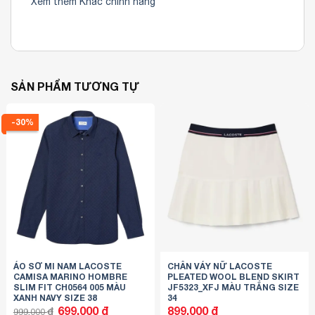
Xem them Khác chinh hang
SẢN PHẨM TƯƠNG TỰ
-30%
ÁO SƠ MI NAM LACOSTE
CHÂN VÁY NỮ LACOSTE
CAMISA MARINO HOMBRE
PLEATED WOOL BLEND SKIRT
SLIM FIT CH0564 005 MÀU
JF5323_XFJ MÀU TRẮNG SIZE
XANH NAVY SIZE 38
34
Giá
Giá
699.000
₫
899.000
₫
₫
999.000