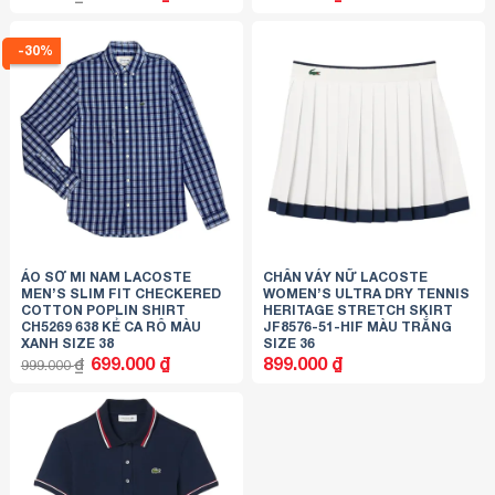
gốc
hiện
là:
tại
999.000 ₫.
là:
699.000 ₫.
-30%
ÁO SƠ MI NAM LACOSTE
CHÂN VÁY NỮ LACOSTE
MEN’S SLIM FIT CHECKERED
WOMEN’S ULTRA DRY TENNIS
COTTON POPLIN SHIRT
HERITAGE STRETCH SKIRT
CH5269 638 KẺ CA RÔ MÀU
JF8576-51-HIF MÀU TRẮNG
XANH SIZE 38
SIZE 36
Giá
Giá
699.000
₫
899.000
₫
₫
999.000
gốc
hiện
là:
tại
999.000 ₫.
là:
699.000 ₫.