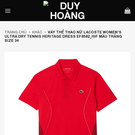
Bỏ
qua
nội
dung
TRANG CHỦ
•
KHÁC
•
VÁY THỂ THAO NỮ LACOSTE WOMEN’S
ULTRA DRY TENNIS HERITAGE DRESS EF8582_HIF MÀU TRẮNG
SIZE 34