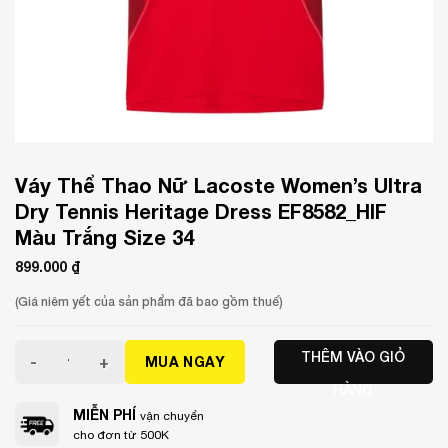
Váy Thể Thao Nữ Lacoste Women’s Ultra
Dry Tennis Heritage Dress EF8582_HIF
Màu Trắng Size 34
899.000
₫
(Giá niêm yết của sản phẩm đã bao gồm thuế)
Váy Thể Thao Nữ Lacoste Women's Ultra Dry Tennis Herit
THÊM VÀO GIỎ
MUA NGAY
HÀNG
MIỄN PHÍ
vận chuyển
cho đơn từ 500K