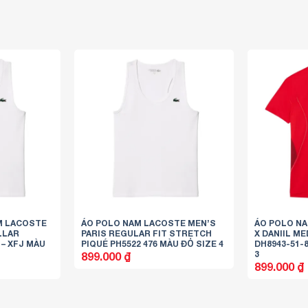
AM LACOSTE
ÁO POLO NAM LACOSTE MEN’S
ÁO POLO NA
LLAR
PARIS REGULAR FIT STRETCH
X DANIIL M
– XFJ MÀU
PIQUÉ PH5522 476 MÀU ĐỎ SIZE 4
DH8943-51-
3
899.000
₫
899.000
₫