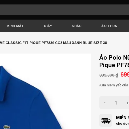
KÍNH MẮT
GIÀY
KHÁC
ÁO THUN
 CLASSIC FIT PIQUE PF7839 CC3 MÀU XANH BLUE SIZE 38
Áo Polo Nữ
Pique PF7
Giá
69
999.000
₫
gốc
là:
999.
(Giá niêm yết củ
Áo Polo Nữ La
MIỄN 
cho đơn