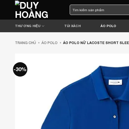
Bỏ
Tìm
qua
kiếm:
nội
dung
THƯƠNG HIỆU
TÚI XÁCH
ÁO POLO
TRANG CHỦ
•
ÁO POLO
•
ÁO POLO NỮ LACOSTE SHORT SLEEVE
-30%