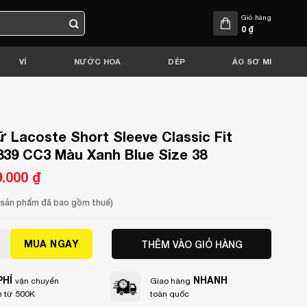
Giỏ hàng
0
₫
VÍ
NƯỚC HOA
DÉP
ÁO SƠ MI
 Lacoste Short Sleeve Classic Fit
839 CC3 Màu Xanh Blue Size 38
9.000
₫
Giá
hiện
tại
000 ₫.
là:
a sản phẩm đã bao gồm thuế)
699.000 ₫.
coste Short Sleeve Classic Fit Pique PF7839 CC3 Màu Xanh 
MUA NGAY
THÊM VÀO GIỎ HÀNG
PHÍ
NHANH
vận chuyển
Giao hàng
 từ 500K
toàn quốc