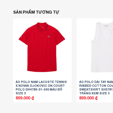
SẢN PHẨM TƯƠNG TỰ
ÁO POLO NAM LACOSTE TENNIS
ÁO POLO DÀI TAY N
X NOVAK DJOKOVIC ON COURT
RIBBED COTTON CO
POLO DH4789-51-240 MÀU ĐỎ
SWEATSHIRT SH5781 
SIZE 3
TRẮNG KEM SIZE 3
899.000
₫
899.000
₫