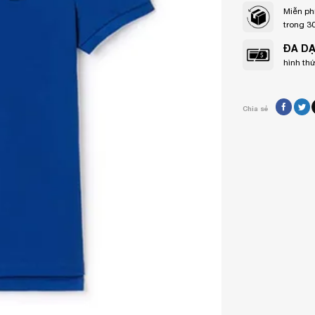
Miễn ph
trong 3
ĐA D
hình th
Chia sẻ