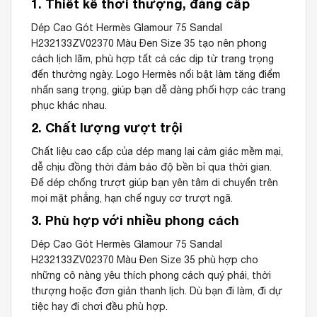
1. Thiết kế thời thượng, đẳng cấp
Dép Cao Gót Hermès Glamour 75 Sandal
H232133ZV02370 Màu Đen Size 35 tạo nên phong
cách lịch lãm, phù hợp tất cả các dịp từ trang trọng
đến thường ngày. Logo Hermès nổi bật làm tăng điểm
nhấn sang trọng, giúp bạn dễ dàng phối hợp các trang
phục khác nhau.
2. Chất lượng vượt trội
Chất liệu cao cấp của dép mang lại cảm giác mềm mại,
dễ chịu đồng thời đảm bảo độ bền bỉ qua thời gian.
Đế dép chống trượt giúp bạn yên tâm di chuyển trên
mọi mặt phẳng, hạn chế nguy cơ trượt ngã.
3. Phù hợp với nhiều phong cách
Dép Cao Gót Hermès Glamour 75 Sandal
H232133ZV02370 Màu Đen Size 35 phù hợp cho
những cô nàng yêu thích phong cách quý phái, thời
thượng hoặc đơn giản thanh lịch. Dù bạn đi làm, đi dự
tiệc hay đi chơi đều phù hợp.