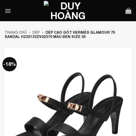
Bỏ
qua
nội
dung
TRANG CHỦ
•
DÉP
•
DÉP CAO GÓT HERMÈS GLAMOUR 75
SANDAL H232133ZV02370 MÀU ĐEN SIZE 35
-18%