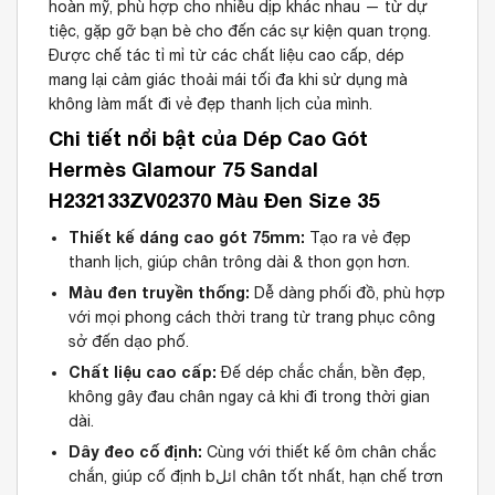
hoàn mỹ, phù hợp cho nhiều dịp khác nhau — từ dự
tiệc, gặp gỡ bạn bè cho đến các sự kiện quan trọng.
Được chế tác tỉ mỉ từ các chất liệu cao cấp, dép
mang lại cảm giác thoải mái tối đa khi sử dụng mà
không làm mất đi vẻ đẹp thanh lịch của mình.
Chi tiết nổi bật của Dép Cao Gót
Hermès Glamour 75 Sandal
H232133ZV02370 Màu Đen Size 35
Thiết kế dáng cao gót 75mm:
Tạo ra vẻ đẹp
thanh lịch, giúp chân trông dài & thon gọn hơn.
Màu đen truyền thống:
Dễ dàng phối đồ, phù hợp
với mọi phong cách thời trang từ trang phục công
sở đến dạo phố.
Chất liệu cao cấp:
Đế dép chắc chắn, bền đẹp,
không gây đau chân ngay cả khi đi trong thời gian
dài.
Dây đeo cố định:
Cùng với thiết kế ôm chân chắc
chắn, giúp cố định bائل chân tốt nhất, hạn chế trơn