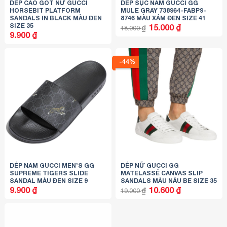
DÉP CAO GÓT NỮ GUCCI
DÉP SỤC NAM GUCCI GG
HORSEBIT PLATFORM
MULE GRAY ‎‎738964-FABP9-
SANDALS IN BLACK MÀU ĐEN
8746 MÀU XÁM ĐEN SIZE 41
SIZE 35
Giá
Giá
15.000
₫
₫
18.000
gốc
hiện
9.900
₫
là:
tại
18.000 ₫.
là:
15.000 ₫.
-44%
DÉP NAM GUCCI MEN’S GG
DÉP NỮ GUCCI GG
SUPREME TIGERS SLIDE
MATELASSÉ CANVAS SLIP
SANDAL MÀU ĐEN SIZE 9
SANDALS MÀU NÂU BE SIZE 35
Giá
Giá
9.900
₫
10.600
₫
₫
19.000
gốc
hiện
là:
tại
19.000 ₫.
là:
10.600 ₫.