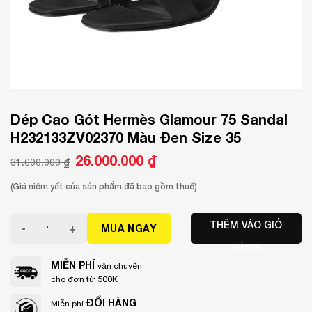
Dép Cao Gót Hermès Glamour 75 Sandal
H232133ZV02370 Màu Đen Size 35
Giá
26.000.000
₫
Giá
31.600.000
₫
gốc
hiện
là:
tại
31.600.000 ₫.
là:
(Giá niêm yết của sản phẩm đã bao gồm thuế)
26.000.000 ₫.
Dép Cao Gót Hermès Glamour 75 Sandal H232133ZV02370 
THÊM VÀO GIỎ
MUA NGAY
HÀNG
MIỄN PHÍ
vận chuyển
cho đơn từ 500K
ĐỔI HÀNG
Miễn phí