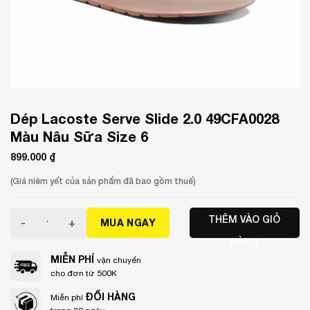
Dép Lacoste Serve Slide 2.0 49CFA0028
Màu Nâu Sữa Size 6
899.000
₫
(Giá niêm yết của sản phẩm đã bao gồm thuế)
Dép Lacoste Serve Slide 2.0 49CFA0028 Màu Nâu Sữa Size
THÊM VÀO GIỎ
MUA NGAY
HÀNG
MIỄN PHÍ
vận chuyển
cho đơn từ 500K
ĐỔI HÀNG
Miễn phí