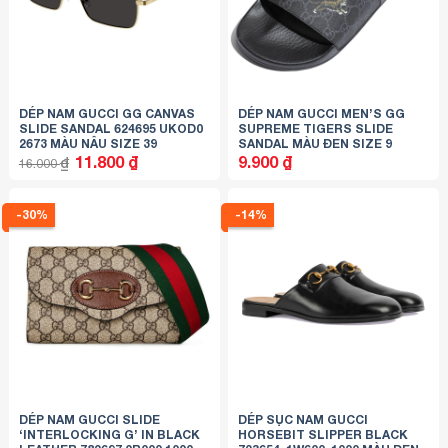
DÉP NAM GUCCI GG CANVAS
DÉP NAM GUCCI MEN’S GG
SLIDE SANDAL 624695 UKOD0
SUPREME TIGERS SLIDE
2673 MÀU NÂU SIZE 39
SANDAL MÀU ĐEN SIZE 9
Giá
Giá
11.800
₫
9.900
₫
₫
16.000
gốc
hiện
là:
tại
16.000 ₫.
là:
11.800 ₫.
-30%
-14%
DÉP NAM GUCCI SLIDE
DÉP SỤC NAM GUCCI
‘INTERLOCKING G’ IN BLACK
HORSEBIT SLIPPER BLACK