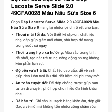
Lacoste Serve Slide 2.0
49CFA0028 Màu Nâu Sữa Size 6
Dép Lacoste Serve Slide 2.0 49CFA0028 Màu
Chọn
Nâu Sữa Size 6
mang lại nhiều lợi ích rõ rệt cho bạn:
Thoải mái tối đa:
Với thiết kế slip-on, chất liệu
nhẹ, dép giúp giảm mỏi chân, phù hợp để mang
trong suốt cả ngày.
Thời trang hợp xu hướng:
Màu sắc trung tính,
dễ phối, tạo nét trẻ trung, năng động nhưng không
kém phần lịch sự.
Độ bền vượt trội:
Chất liệu cao cấp, dễ vệ sinh
giúp dép luôn mới lâu dài, tiết kiệm chi phí thay mới.
An toàn tuyệt đối:
Đế dép chống trượt giúp bạn
tự tin di chuyển, phù hợp cho nhiều địa hình khác
nhau.
Dễ bảo trì:
Chỉ cần lau sạch bằng khăn ẩm, dép giữ
được vẻ mới mà không tốn nhiều công chăm sóc.