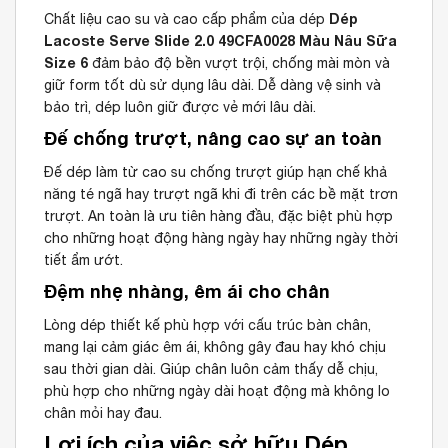
Dép
Chất liệu cao su và cao cấp phẩm của dép
Lacoste Serve Slide 2.0 49CFA0028 Màu Nâu Sữa
Size 6
đảm bảo độ bền vượt trội, chống mài mòn và
giữ form tốt dù sử dụng lâu dài. Dễ dàng vệ sinh và
bảo trì, dép luôn giữ được vẻ mới lâu dài.
Đế chống trượt, nâng cao sự an toàn
Đế dép làm từ cao su chống trượt giúp hạn chế khả
năng té ngã hay trượt ngã khi đi trên các bề mặt trơn
trượt. An toàn là ưu tiên hàng đầu, đặc biệt phù hợp
cho những hoạt động hàng ngày hay những ngày thời
tiết ẩm ướt.
Đệm nhẹ nhàng, êm ái cho chân
Lòng dép thiết kế phù hợp với cấu trúc bàn chân,
mang lại cảm giác êm ái, không gây đau hay khó chịu
sau thời gian dài. Giúp chân luôn cảm thấy dễ chịu,
phù hợp cho những ngày dài hoạt động mà không lo
chân mỏi hay đau.
Lợi ích của việc sở hữu Dép