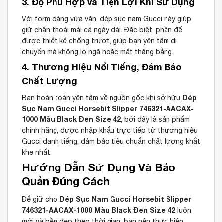
3. Độ Phù Hợp và Tiện Lợi Khi Sử Dụng
Với form dáng vừa vặn, dép sục nam Gucci này giúp
giữ chân thoải mái cả ngày dài. Đặc biệt, phần đế
được thiết kế chống trượt, giúp bạn yên tâm di
chuyển mà không lo ngã hoặc mất thăng bằng.
4. Thương Hiệu Nổi Tiếng, Đảm Bảo
Chất Lượng
Dép
Bạn hoàn toàn yên tâm về nguồn gốc khi sở hữu
Sục Nam Gucci Horsebit Slipper 746321-AACAX-
1000 Màu Black Đen Size 42
, bởi đây là sản phẩm
chính hãng, được nhập khẩu trực tiếp từ thương hiệu
Gucci danh tiếng, đảm bảo tiêu chuẩn chất lượng khắt
khe nhất.
Hướng Dẫn Sử Dụng Và Bảo
Quản Đúng Cách
Dép Sục Nam Gucci Horsebit Slipper
Để giữ cho
746321-AACAX-1000 Màu Black Đen Size 42
luôn
mới và bền đẹp theo thời gian, bạn nên thực hiện