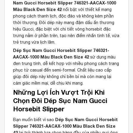
Nam Gucci Horsebit Slipper 746321-AACAX-1000
Màu Black Đen Size 42
nổi bật với thiết kế mang
phong cách thanh lịch, độc đáo và không kém phần
thời thượng. Đôi dép này mang đậm dấu ấn thương
hiệu Gucci, đặc biệt với chi tiết vòng horsebit đặc
trưng nằm ở phần trên, tạo nên điểm nhấn tinh tế, vừa
trẻ trung vừa lịch lãm.
Dép Sục Nam Gucci Horsebit Slipper 746321-
AACAX-1000 Màu Black Đen Size 42
sử dụng màu
đen trung tính, dễ kết hợp với nhiều phong cách trang
phục từ casual đến semi-formal. Chất liệu cao cấp
giúp đôi dép này không chỉ bền bỉ mà còn mang lại
cảm giác mềm mại, dễ chịu khi mang.
Những Lợi Ích Vượt Trội Khi
Chọn Đôi Dép Sục Nam Gucci
Horsebit Slipper
Dép Sục Nam Gucci Horsebit
Bạn muốn biết vì sao
Slipper 746321-AACAX-1000 Màu Black Đen Size
42
lại trở thành lựa chọn hàng đầu của nhiều quý ông