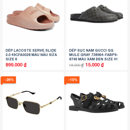
DÉP LACOSTE SERVE SLIDE
DÉP SỤC NAM GUCCI GG
2.0 49CFA0028 MÀU NÂU SỮA
MULE GRAY ‎‎738964-FABP9-
SIZE 6
8746 MÀU XÁM ĐEN SIZE 41
Giá
Giá
899.000
₫
15.000
₫
₫
18.000
gốc
hiện
là:
tại
18.000 ₫.
là:
15.000 ₫.
-26%
-10%