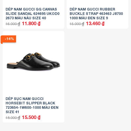
DÉP NAM GUCCI GG CANVAS
DÉP NAM GUCCI RUBBER
SLIDE SANDAL 624695 UKOD0
BUCKLE STRAP 463463 J8700
2673 MÀU NÂU SIZE 40
1000 MÀU ĐEN SIZE 9
Giá
Giá
Giá
Giá
11.800
₫
13.460
₫
₫
₫
16.000
15.000
gốc
hiện
gốc
hiện
là:
tại
là:
tại
16.000 ₫.
là:
15.000 ₫.
là:
11.800 ₫.
13.460 ₫.
-14%
DÉP SỤC NAM GUCCI
HORSEBIT SLIPPER BLACK
723654-1W600-1000 MÀU ĐEN
SIZE 41
Giá
Giá
15.500
₫
₫
18.000
gốc
hiện
là:
tại
18.000 ₫.
là:
15.500 ₫.