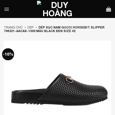
Bỏ
qua
nội
dung
TRANG CHỦ
•
DÉP
•
DÉP SỤC NAM GUCCI HORSEBIT SLIPPER
746321-AACAX-1000 MÀU BLACK ĐEN SIZE 42
-16%