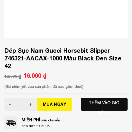
Dép Sục Nam Gucci Horsebit Slipper
746321-AACAX-1000 Màu Black Đen Size
42
Giá
16.000
₫
Giá
19.000
₫
gốc
hiện
là:
tại
19.000 ₫.
là:
(Giá niêm yết của sản phẩm đã bao gồm thuế)
16.000 ₫.
Dép Sục Nam Gucci Horsebit Slipper 746321-AACAX-1000 M
THÊM VÀO GIỎ
MUA NGAY
HÀNG
MIỄN PHÍ
vận chuyển
cho đơn từ 500K