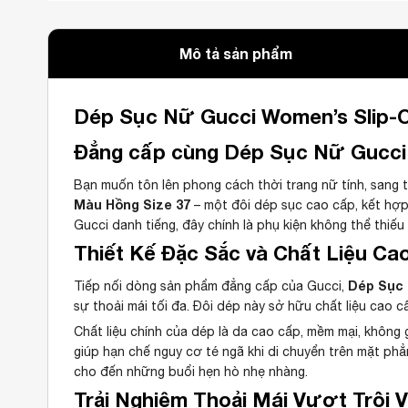
Mô tả sản phẩm
Dép Sục Nữ Gucci Women’s Slip-O
Đẳng cấp cùng Dép Sục Nữ Gucci 
Bạn muốn tôn lên phong cách thời trang nữ tính, sang
Màu Hồng Size 37
– một đôi dép sục cao cấp, kết hợp h
Gucci danh tiếng, đây chính là phụ kiện không thể thiếu
Thiết Kế Đặc Sắc và Chất Liệu Ca
Dép Sục 
Tiếp nối dòng sản phẩm đẳng cấp của Gucci,
sự thoải mái tối đa. Đôi dép này sở hữu chất liệu cao 
Chất liệu chính của dép là da cao cấp, mềm mại, không 
giúp hạn chế nguy cơ té ngã khi di chuyển trên mặt phẳ
cho đến những buổi hẹn hò nhẹ nhàng.
Trải Nghiệm Thoải Mái Vượt Trội 