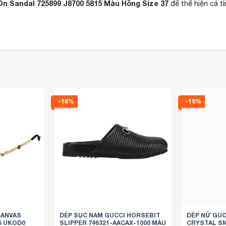
n Sandal 725899 J8700 5815 Màu Hồng Size 37
để thể hiện cá t
-16%
-19%
CANVAS
DÉP SỤC NAM GUCCI HORSEBIT
DÉP NỮ GUC
5 UKOD0
SLIPPER 746321-AACAX-1000 MÀU
CRYSTAL SN