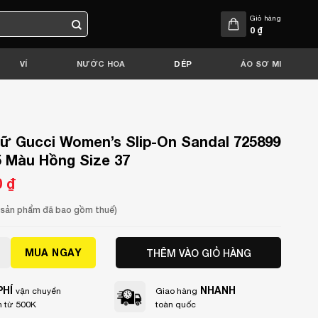
Giỏ hàng
0
₫
VÍ
NƯỚC HOA
DÉP
ÁO SƠ MI
ữ Gucci Women’s Slip-On Sandal 725899
5 Màu Hồng Size 37
0
₫
Giá
hiện
tại
.
là:
a sản phẩm đã bao gồm thuế)
5.750 ₫.
cci Women's Slip-On Sandal 725899 J8700 5815 Màu Hồng S
MUA NGAY
THÊM VÀO GIỎ HÀNG
PHÍ
NHANH
vận chuyển
Giao hàng
 từ 500K
toàn quốc