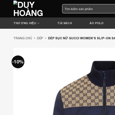
Bỏ
Tìm
qua
kiếm:
nội
dung
THƯƠNG HIỆU
TÚI XÁCH
ÁO POLO
TRANG CHỦ
•
DÉP
•
DÉP SỤC NỮ GUCCI WOMEN’S SLIP-ON SAN
-10%