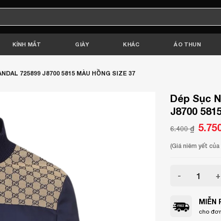
KÍNH MẮT
GIÀY
KHÁC
ÁO THUN
DAL 725899 J8700 5815 MÀU HỒNG SIZE 37
Dép Sục N
J8700 581
Giá
5.75
6.400
₫
gốc
là:
6.400 ₫
(Giá niêm yết củ
Dép Sục Nữ Gu
MIỄN 
cho đơn