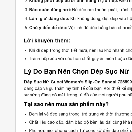
Không phơi dép dưới ánh nắng trực tiếp:
Điều n
Bảo quản đúng nơi:
Để dép nơi thoáng mát, tránh ẩ
Làm giữ dáng dép:
Khi không dùng, đặt dép vào hộp
Chú ý đến đế dép:
Vệ sinh đế dép bằng bàn chải mề
Lời khuyên thêm:
Khi đi dép trong thời tiết mưa, nên lau khô nhanh ch
Tránh tiếp xúc với các hóa chất gây ăn mòn hoặc dầ
Lý Do Bạn Nên Chọn Dép Sục Nữ G
Dép Sục Nữ Gucci Women’s Slip-On Sandal 725899
đẳng cấp và gu thẩm mỹ tinh tế của bạn. Với thiết kế sl
sự xứng đáng có mặt trong tủ đồ của mọi người phụ nữ 
Tại sao nên mua sản phẩm này?
Đem lại vẻ đẹp sang trọng, trẻ trung và thời thượng
Chất liệu cao cấp, đảm bảo độ bền lâu dài cùng khả
Phù hợp mọi phong cách, từ công sở đến dạo phố, d