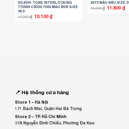
SILVER-TONE INTERLOCKING
2673 MÀU NÂU SIZE 3
772569 C9D00 1000 MÀU ĐEN SIZE
Giá
Gi
11.800
₫
₫
16.000
gốc
hi
36.5
là:
tại
Giá
Giá
10.100
₫
₫
12.000
16.000 ₫.
là:
gốc
hiện
11
là:
tại
12.000 ₫.
là:
10.100 ₫.
📍 Hệ thống cửa hàng
Store 1 –
Hà Nội
171 Bạch Mai, Quận Hai Bà Trưng
Store 2 –
TP. Hồ Chí Minh
37A Nguyễn Đình Chiểu, Phường Đa Kao