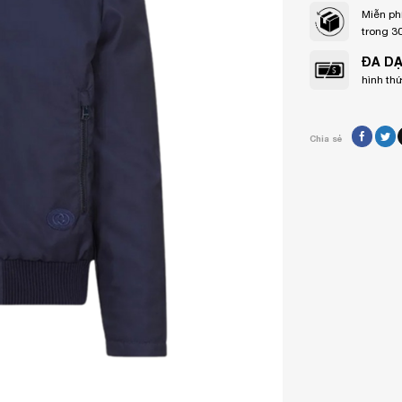
Miễn ph
trong 3
ĐA D
hình th
Chia sẻ