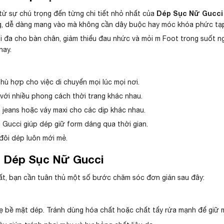
Dép Sục Nữ Gucci 
 từ sự chú trọng đến từng chi tiết nhỏ nhất của
g, dễ dàng mang vào mà không cần dây buộc hay móc khóa phức tạp, g
đa cho bàn chân, giảm thiểu đau nhức và mỏi m Foot trong suốt ngà
nay.
hù hợp cho việc di chuyển mọi lúc mọi nơi.
với nhiều phong cách thời trang khác nhau.
n jeans hoặc váy maxi cho các dịp khác nhau.
 Gucci giúp dép giữ form dáng qua thời gian.
đôi dép luôn mới mẻ.
 Dép Sục Nữ Gucci
hất, bạn cần tuân thủ một số bước chăm sóc đơn giản sau đây:
bề mặt dép. Tránh dùng hóa chất hoặc chất tẩy rửa mạnh để giữ mà