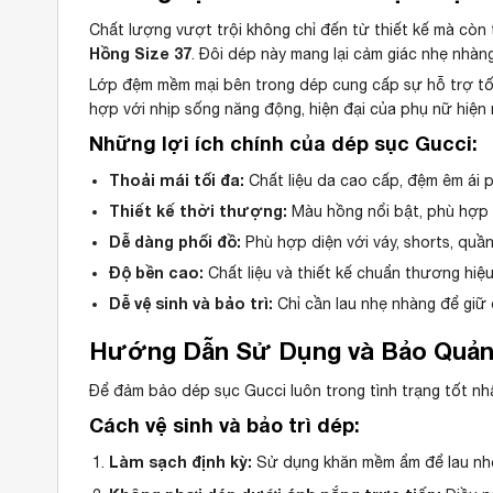
Chất lượng vượt trội không chỉ đến từ thiết kế mà còn
Hồng Size 37
. Đôi dép này mang lại cảm giác nhẹ nhàn
Lớp đệm mềm mại bên trong dép cung cấp sự hỗ trợ tối 
hợp với nhịp sống năng động, hiện đại của phụ nữ hiện 
Những lợi ích chính của dép sục Gucci:
Thoải mái tối đa:
Chất liệu da cao cấp, đệm êm ái p
Thiết kế thời thượng:
Màu hồng nổi bật, phù hợp 
Dễ dàng phối đồ:
Phù hợp diện với váy, shorts, quầ
Độ bền cao:
Chất liệu và thiết kế chuẩn thương hiệu
Dễ vệ sinh và bảo trì:
Chỉ cần lau nhẹ nhàng để giữ 
Hướng Dẫn Sử Dụng và Bảo Quản
Để đảm bảo dép sục Gucci luôn trong tình trạng tốt n
Cách vệ sinh và bảo trì dép:
Làm sạch định kỳ:
Sử dụng khăn mềm ẩm để lau nhẹ 