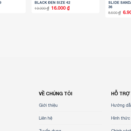
9
BLACK ĐEN SIZE 42
SLIDE SAND
36
á
Giá
Giá
16.000
₫
₫
19.000
ện
gốc
hiện
Giá
6.9
₫
8.500
là:
tại
gốc
19.000 ₫.
là:
là:
.800 ₫.
16.000 ₫.
8.50
VỀ CHÚNG TÔI
HỖ TRỢ
Giới thiệu
Hướng dẫ
Liên hệ
Hình thức
Tuyển dụng
Chính sác