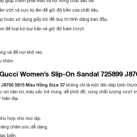
ày giúp tránh phai màu và hư hỏng chất liệu da.
m ướt và cực kỳ ẩm để giữ độ bền của chất liệu.
 hoặc sử dụng giấy lót để duy trì hình dáng ban đầu.
m để loại bỏ bụi bẩn và giữ độ bám trượt.
óng và để nơi khô ráo.
u nhờn.
ucci Women’s Slip-On Sandal 725899 J87
 J8700 5815 Màu Hồng Size 37
không chỉ là một đôi dép bình thườ
ip-on tiện lợi, màu sắc trẻ trung, dễ phối đồ, cùng chất lượng vượt 
hiện đại.
 phù hợp cho mọi dịp.
 năng chăm sóc dễ dàng.
ạo biển.