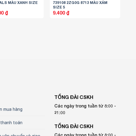
ALS MÀU XANH SIZE
739108 2ZG0G 8713 MÀU XÁM
SIZE 5
Giá
00
₫
9.400
₫
hiện
tại
0 ₫.
là:
6.900 ₫.
TỔNG ĐÀI CSKH
Các ngày trong tuần từ 8:00 -
n mua hàng
21:00
 thanh toán
TỔNG ĐÀI CSKH
Các ngày trong tuần từ 8:00 -
h vận chuyển và giao