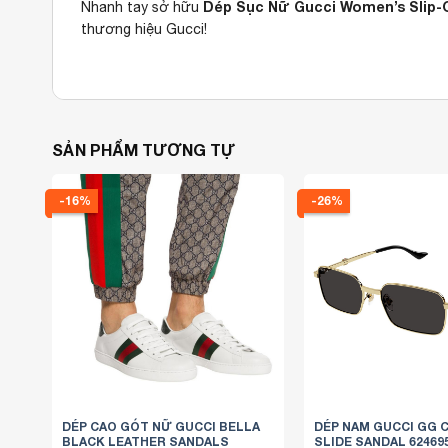
Dép Sục Nữ Gucci Women’s Slip-O
Nhanh tay sở hữu
thương hiệu Gucci!
SẢN PHẨM TƯƠNG TỰ
-16%
-26%
DÉP CAO GÓT NỮ GUCCI BELLA
DÉP NAM GUCCI GG 
BLACK LEATHER SANDALS
SLIDE SANDAL 62469