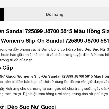
Đổi hàng
n Sandal 725899 J8700 5815 Màu Hồng Siz
Women’s Slip-On Sandal 725899 J8700 58
Dép Sục Nữ G
 trọng và đầy phong cách? Đừng bỏ lỡ cơ hội sở hữu
oàn hảo giữa thiết kế tinh tế và chất lượng tuyệt đỉnh. Với màu hồng
 trong tủ đồ của bạn.
o Cấp
Nữ Gucci Women’s Slip-On Sandal 725899 J8700 5815 Màu Hồn
cấp, bền bỉ, đảm bảo bạn có thể sử dụng lâu dài mà vẫn giữ được vẻ
gây kích ứng cho da, mang lại cảm giác dễ chịu trong suốt ngày dài
ng trơn trượt. Đặc biệt, màu hồng tươi sáng, trung tính rất phù hợp
Với Dép Sục Nữ Gucci