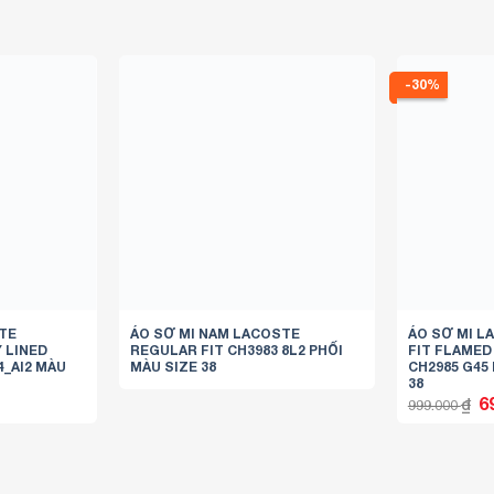
-30%
TE
ÁO SƠ MI NAM LACOSTE
ÁO SƠ MI L
 LINED
REGULAR FIT CH3983 8L2 PHỐI
FIT FLAMED
4_AI2 MÀU
MÀU SIZE 38
CH2985 G45
38
Gi
6
₫
999.000
g
là:
99