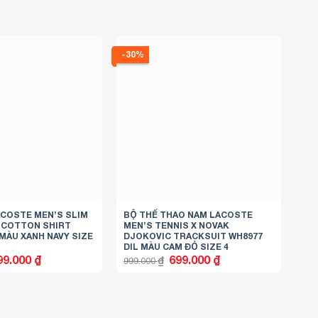
-30%
ACOSTE MEN’S SLIM
BỘ THỂ THAO NAM LACOSTE
 COTTON SHIRT
MEN’S TENNIS X NOVAK
 MÀU XANH NAVY SIZE
DJOKOVIC TRACKSUIT WH8977
DIL MÀU CAM ĐỎ SIZE 4
á
Giá
Giá
Giá
99.000
₫
699.000
₫
₫
999.000
ốc
hiện
gốc
hiện
tại
là:
tại
9.000 ₫.
là:
999.000 ₫.
là:
699.000 ₫.
699.000 ₫.