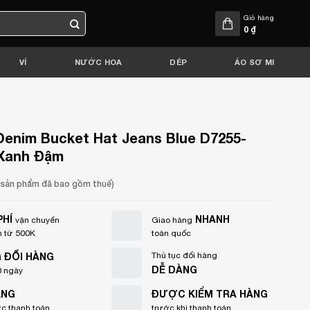
Giỏ hàng
0
₫
VÍ
NƯỚC HOA
DÉP
ÁO SƠ MI
 Denim Bucket Hat Jeans Blue D7255-
 Xanh Đậm
a sản phẩm đã bao gồm thuế)
PHÍ
NHANH
vận chuyển
Giao hàng
 từ 500K
toàn quốc
ĐỔI HÀNG
Thủ tục đổi hàng
í
DỄ DÀNG
0 ngày
ẠNG
ĐƯỢC KIỂM TRA HÀNG
ức thanh toán
trước khi thanh toán