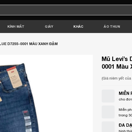
KÍNH MẮT
GIÀY
KHÁC
ÁO THUN
LUE D7255-0001 MÀU XANH ĐẬM
Mũ Levi’s
0001 Màu
(Giá niêm yết củ
MIỄN 
cho đơn
Miễn ph
trong 3
ĐA D
hình th