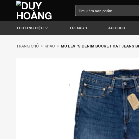
Bỏ
Tìm
qua
kiếm:
nội
dung
THƯƠNG HIỆU
TÚI XÁCH
ÁO POLO
TRANG CHỦ
•
KHÁC
•
MŨ LEVI’S DENIM BUCKET HAT JEANS B