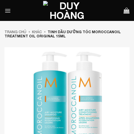
Bỏ
qua
nội
dung
TRANG CHỦ
•
KHÁC
•
TINH DẦU DƯỠNG TÓC MOROCCANOIL
TREATMENT OIL ORIGINAL 15ML