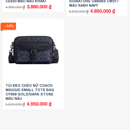
CE620 MÀU NÂU KHAKI
SIGNATURE CANVAS CW217
MÀU XANH NAVY
Giá
Giá
3.880.000
₫
₫
4.990.000
gốc
hiện
Giá
Giá
4.890.000
₫
₫
6.500.000
là:
tại
gốc
hiện
4.990.000 ₫.
là:
là:
tại
3.880.000 ₫.
6.500.000 ₫.
là:
4.890.000
-10%
TÚI ĐEO CHÉO NỮ COACH
MAGGIE SMALL TOTE BAG
CY668 GOLD/DARK STONE
MÀU NÂU
Giá
Giá
4.950.000
₫
₫
5.500.000
gốc
hiện
là:
tại
5.500.000 ₫.
là:
4.950.000 ₫.