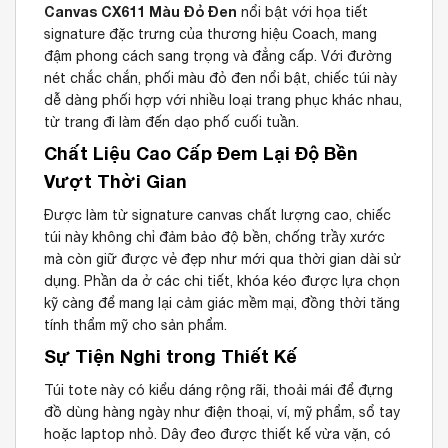
Canvas CX611 Màu Đỏ Đen
nổi bật với họa tiết
signature đặc trưng của thương hiệu Coach, mang
đậm phong cách sang trọng và đẳng cấp. Với đường
nét chắc chắn, phối màu đỏ đen nổi bật, chiếc túi này
dễ dàng phối hợp với nhiều loại trang phục khác nhau,
từ trang đi làm đến dạo phố cuối tuần.
Chất Liệu Cao Cấp Đem Lại Độ Bền
Vượt Thời Gian
Được làm từ signature canvas chất lượng cao, chiếc
túi này không chỉ đảm bảo độ bền, chống trầy xước
mà còn giữ được vẻ đẹp như mới qua thời gian dài sử
dụng. Phần da ở các chi tiết, khóa kéo được lựa chọn
kỹ càng để mang lại cảm giác mềm mại, đồng thời tăng
tính thẩm mỹ cho sản phẩm.
Sự Tiện Nghi trong Thiết Kế
Túi tote này có kiểu dáng rộng rãi, thoải mái để đựng
đồ dùng hàng ngày như điện thoại, ví, mỹ phẩm, sổ tay
hoặc laptop nhỏ. Dây đeo được thiết kế vừa vặn, có