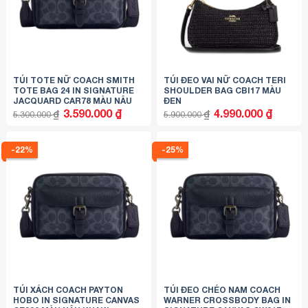
TÚI TOTE NỮ COACH SMITH
TÚI ĐEO VAI NỮ COACH TERI
TOTE BAG 24 IN SIGNATURE
SHOULDER BAG CBI17 MÀU
JACQUARD CAR78 MÀU NÂU
ĐEN
Giá
Giá
Giá
Giá
3.590.000
₫
4.990.000
₫
₫
₫
5.300.000
5.900.000
gốc
hiện
gốc
hiện
là:
tại
là:
tại
5.300.000 ₫.
là:
5.900.000 ₫.
là:
3.590.000 ₫.
4.990.000
-22%
-25%
TÚI XÁCH COACH PAYTON
TÚI ĐEO CHÉO NAM COACH
HOBO IN SIGNATURE CANVAS
WARNER CROSSBODY BAG IN