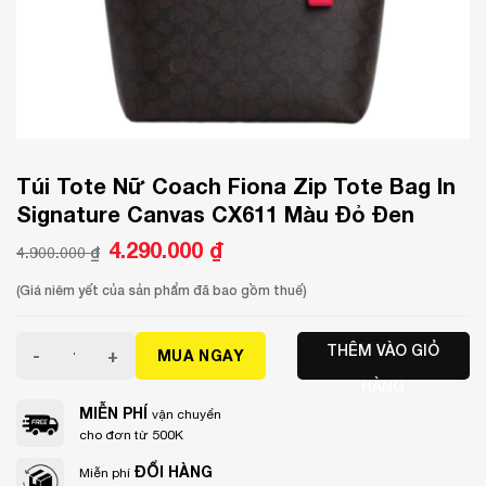
Túi Tote Nữ Coach Fiona Zip Tote Bag In
Signature Canvas CX611 Màu Đỏ Đen
Giá
4.290.000
₫
Giá
4.900.000
₫
gốc
hiện
là:
tại
4.900.000 ₫.
là:
(Giá niêm yết của sản phẩm đã bao gồm thuế)
4.290.000 ₫.
Túi Tote Nữ Coach Fiona Zip Tote Bag In Signature Canv
THÊM VÀO GIỎ
MUA NGAY
HÀNG
MIỄN PHÍ
vận chuyển
cho đơn từ 500K
ĐỔI HÀNG
Miễn phí