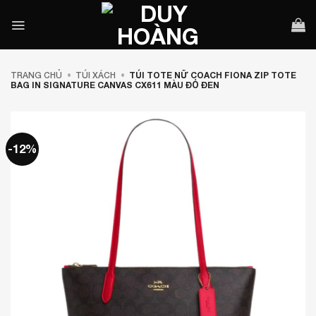
Bỏ
qua
nội
dung
TRANG CHỦ
•
TÚI XÁCH
•
TÚI TOTE NỮ COACH FIONA ZIP TOTE
BAG IN SIGNATURE CANVAS CX611 MÀU ĐỎ ĐEN
-12%